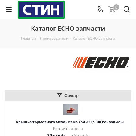
0
Каталог ECHO запчасти
Главная
-
Производители
-
Каталог ECHO запчасти
Фильтр
Крышка тормозного механизма CS4200,5100 бензопилы
Розничная цена
245
руб.
355
руб.