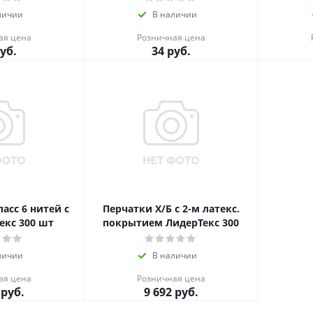
личии
В наличии
ая цена
Розничная цена
уб.
34
руб.
асс 6 нитей с
Перчатки Х/Б с 2-м латекс.
екс 300 шт
покрытием ЛидерТекс 300
личии
В наличии
ая цена
Розничная цена
руб.
9 692
руб.