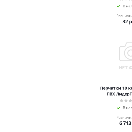
В на
Розничн
32
р
Перчатки 10 кл
ПВХ ЛидерТ
В на
Розничн
6 713