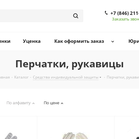
+7 (846) 211
Заказать зво
инки
Уценка
Как оформить заказ
Юри
Перчатки, рукавицы
авная
-
Каталог
-
Средства индивидуальной защиты
-
Перчатки, рукав
По алфавиту
По цене