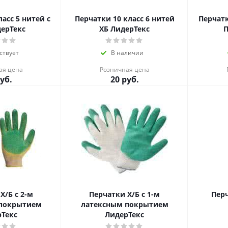
асс 5 нитей с
Перчатки 10 класс 6 нитей
Перчатк
ЛидерТекс
ХБ ЛидерТекс
П
ствует
В наличии
ая цена
Розничная цена
уб.
20
руб.
Х/Б с 2-м
Перчатки Х/Б с 1-м
Пер
 покрытием
латексным покрытием
Текс
ЛидерТекс