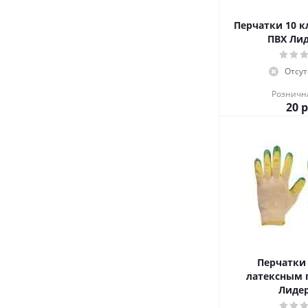
Перчатки 10 кл
ПВХ 
Отсут
Розничн
20
р
Перчатки 
латексным
Лидер