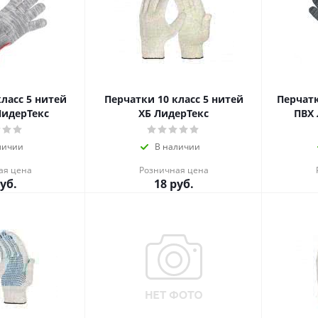
5 нитей
Перчатки 10 класс 5 нитей
Перчатк
ЛидерТекс
ХБ ЛидерТекс
ПВХ 
личии
В наличии
ая цена
Розничная цена
уб.
18
руб.