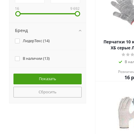
16
9 692
Бренд
ЛидерТекс (
14
)
Перчатки 10 класс 
ХБ серые 
В наличии (
13
)
В на
Розничн
16
р
Сбросить