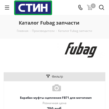
0
Каталог Fubag запчасти
Главная
-
Производители
-
Каталог Fubag запчасти
Фильтр
Барабан муфты сцепления FB71 для мотопомп
Розничная цена
750
руб.