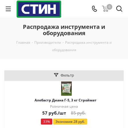
0
Распродажа инструмента и
оборудования
Главная
-
Производители
-
Распродажа инструмента и
оборудования
Фильтр
Алебастр Диана Г-5, 3 кг Строймат
Розничная цена
57
руб.
/шт
85
руб.
33
%
Экономия
28
руб.