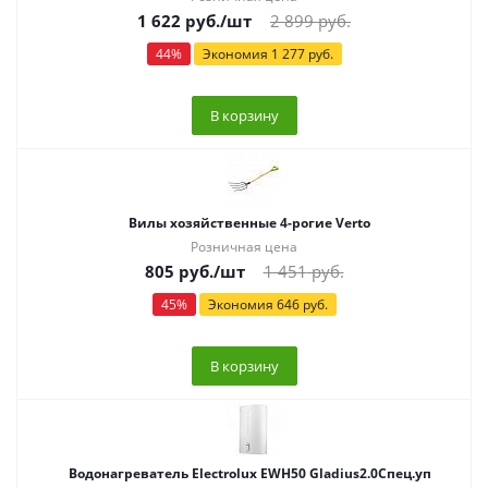
1 622
руб.
/шт
2 899
руб.
44
%
Экономия
1 277
руб.
В корзину
Вилы хозяйственные 4-рогие Verto
Розничная цена
805
руб.
/шт
1 451
руб.
45
%
Экономия
646
руб.
В корзину
Водонагреватель Electrolux EWH50 Gladius2.0Спец.уп