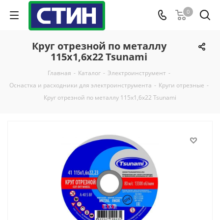
0
Круг отрезной по металлу
115х1,6х22 Tsunami
Главная
-
Каталог
-
Электроинструмент
-
Оснастка и расходники для электроинструмента
-
Круги отрезные
-
Круг отрезной по металлу 115х1,6х22 Tsunami