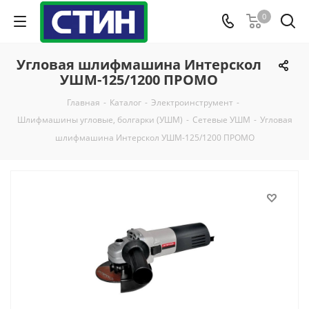
0
Угловая шлифмашина Интерскол
УШМ-125/1200 ПРОМО
Главная
-
Каталог
-
Электроинструмент
-
Шлифмашины угловые, болгарки (УШМ)
-
Сетевые УШМ
-
Угловая
шлифмашина Интерскол УШМ-125/1200 ПРОМО