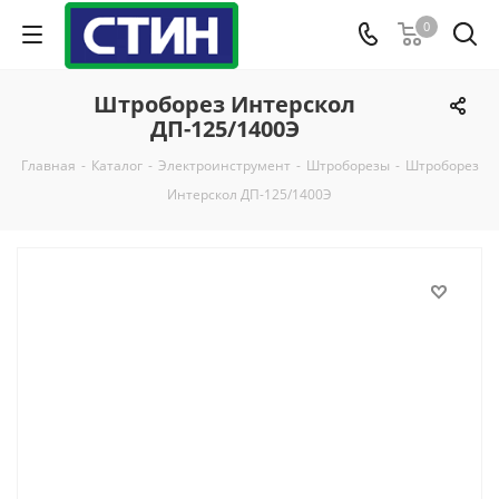
0
Штроборез Интерскол
ДП-125/1400Э
Главная
-
Каталог
-
Электроинструмент
-
Штроборезы
-
Штроборез
Интерскол ДП-125/1400Э