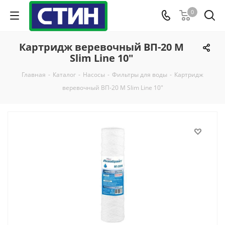
0
Картридж веревочный ВП-20 М
Slim Line 10"
Главная
-
Каталог
-
Насосы
-
Фильтры для воды
-
Картридж
веревочный ВП-20 М Slim Line 10"