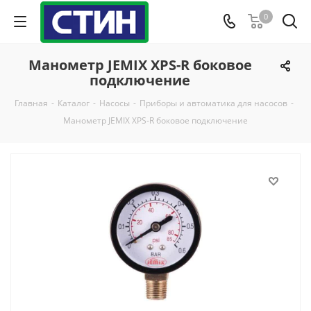
0
Манометр JEMIX XPS-R боковое
подключение
Главная
-
Каталог
-
Насосы
-
Приборы и автоматика для насосов
-
Манометр JEMIX XPS-R боковое подключение