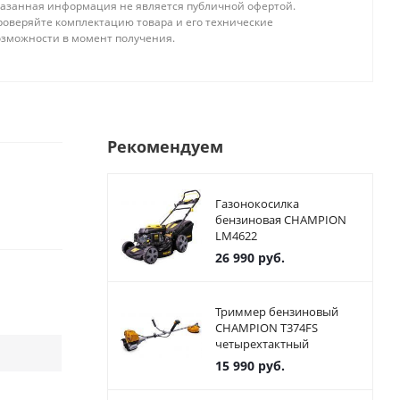
казанная информация не является публичной офертой.
роверяйте комплектацию товара и его технические
озможности в момент получения.
Рекомендуем
Газонокосилка
бензиновая CHAMPION
LM4622
26 990
руб.
Триммер бензиновый
CHAMPION T374FS
четырехтактный
15 990
руб.