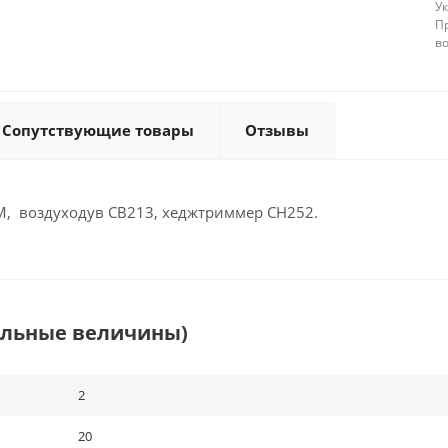
У
П
в
Сопутствующие товары
Отзывы
0M, воздуходув CB213, хеджтриммер СН252.
альные величины)
2
20