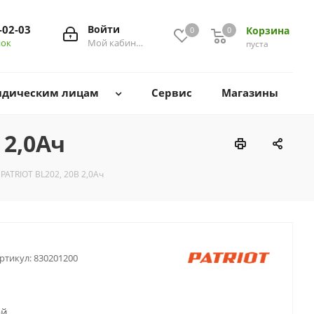
-02-03
Войти
Корзина
0
0
0
нок
Мой кабинет
пуста
дическим лицам
Сервис
Магазины
 2,0Ач
PATRIOT BL202, 20В 2,0Ач
ртикул:
830201200
ай