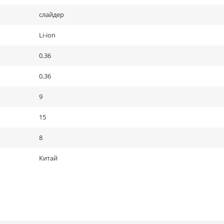
слайдер
Li-ion
0.36
0.36
9
15
8
Китай