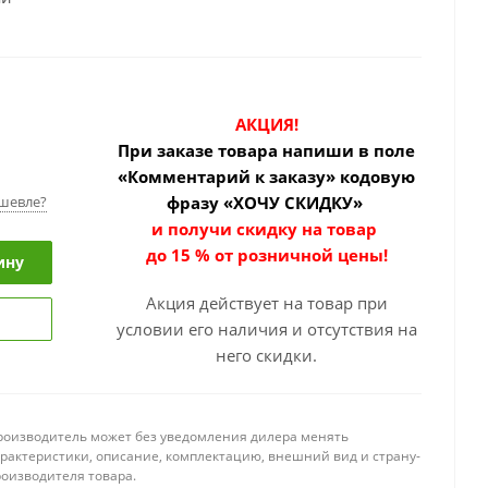
АКЦИЯ!
При заказе товара
напиши в поле
«Комментарий к заказу» кодовую
шевле?
фразу «ХОЧУ СКИДКУ»
и получи скидку на товар
до 15 % от розничной цены!
ину
Акция действует на товар при
условии его наличия и отсутствия на
него скидки.
роизводитель может без уведомления дилера менять
арактеристики, описание, комплектацию, внешний вид и страну-
роизводителя товара.