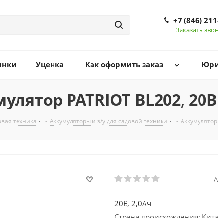
+7 (846) 211
Заказать зво
инки
Уценка
Как оформить заказ
Юри
улятор PATRIOT BL202, 20В
овая техника
-
Аккумуляторы и з/у для садовой техники
-
Аккумулятор 
А
20В, 2,0Ач
Страна происхождения: Кит