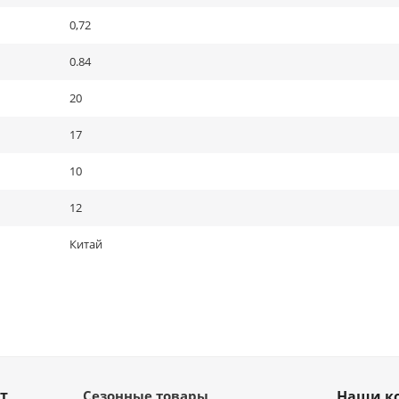
0,72
0.84
20
17
10
12
Китай
т
Сезонные товары
Наши к