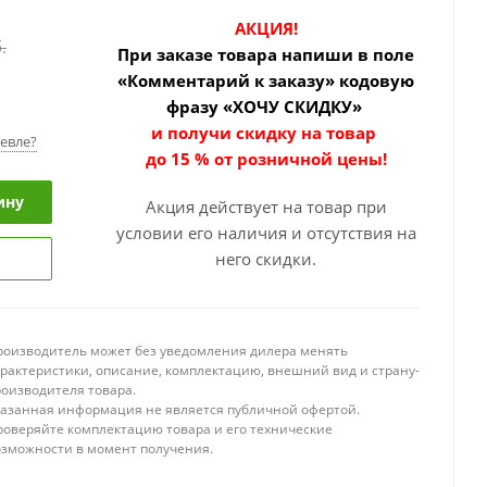
АКЦИЯ!
.
При заказе товара
напиши в поле
«Комментарий к заказу» кодовую
фразу «ХОЧУ СКИДКУ»
и получи скидку на товар
евле?
до 15 % от розничной цены!
ину
Акция действует на товар при
условии его наличия и отсутствия на
него скидки.
роизводитель может без уведомления дилера менять
арактеристики, описание, комплектацию, внешний вид и страну-
роизводителя товара.
казанная информация не является публичной офертой.
роверяйте комплектацию товара и его технические
озможности в момент получения.