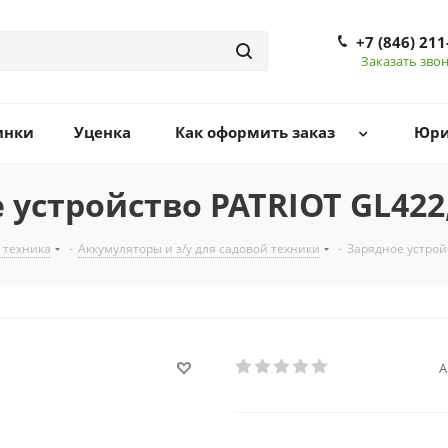
+7 (846) 211
Заказать зво
инки
Уценка
Как оформить заказ
Юри
 устройство PATRIOT GL422, 
 техника
-
Аккумуляторы и з/у для садовой техники
-
Зарядное устройс
А