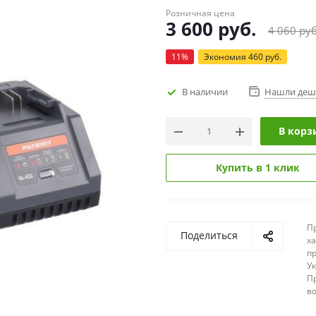
Розничная цена
3 600
руб.
4 060
руб
11
%
Экономия
460
руб.
В наличии
Нашли деш
В корз
Купить в 1 клик
П
Поделиться
х
п
У
П
в