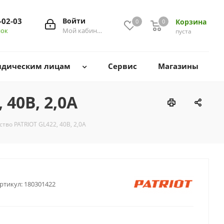
-02-03
Войти
Корзина
0
0
0
нок
Мой кабинет
пуста
дическим лицам
Сервис
Магазины
40В, 2,0А
тво PATRIOT GL422, 40В, 2,0А
ртикул:
180301422