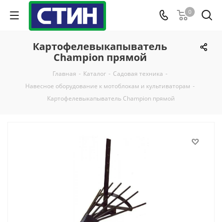
0
Картофелевыкапыватель
Champion прямой
Главная
-
Каталог
-
Садовая техника
-
Навесное оборудование к мотоблокам и культиваторам
-
Картофелевыкапыватель Champion прямой