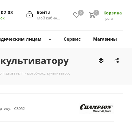
-02-03
Войти
Корзина
0
0
0
нок
Мой кабинет
пуста
дическим лицам
Сервис
Магазины
 культиватору
ля двигателя к мотоблоку, культиватору
ртикул:
C3052