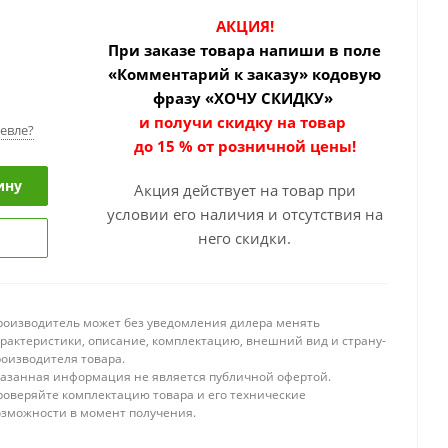
АКЦИЯ!
При заказе товара
напиши в поле
«Комментарий к заказу» кодовую
фразу «ХОЧУ СКИДКУ»
и получи скидку на товар
евле?
до 15 % от розничной цены!
ину
Акция действует на товар при
условии его наличия и отсутствия на
него скидки.
роизводитель может без уведомления дилера менять
арактеристики, описание, комплектацию, внешний вид и страну-
роизводителя товара.
казанная информация не является публичной офертой.
роверяйте комплектацию товара и его технические
озможности в момент получения.