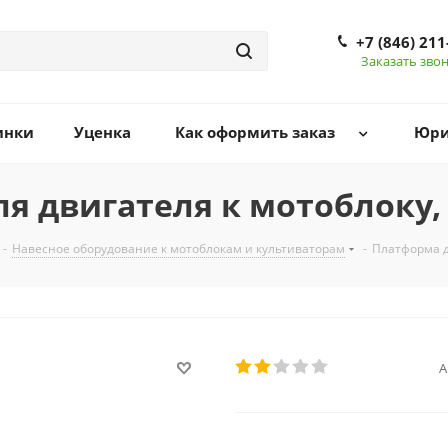
+7 (846) 211
Заказать зво
инки
Уценка
Как оформить заказ
Юри
я двигателя к мотоблоку,
-
Навесное оборудование к мотоблокам и культиваторам
-
Платформа д
А