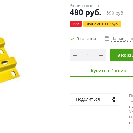
Розничная цена
480
руб.
590
руб.
19
%
Экономия
110
руб.
В наличии
Нашли деш
В корз
Купить в 1 клик
П
Поделиться
х
п
У
П
в