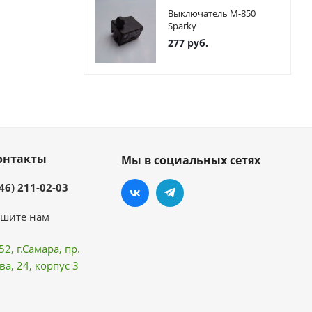
Выключатель М-850
Sparky
277
руб.
онтакты
Мы в социальных сетях
46) 211-02-03
шите нам
52, г.Самара,
пр.
ва
, 24, корпус 3