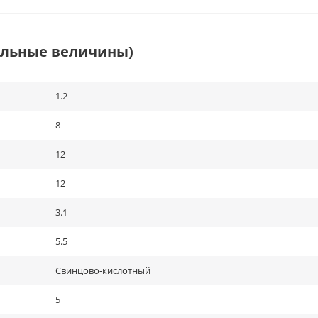
альные величины)
1.2
8
12
12
3.1
5.5
Свинцово-кислотный
5