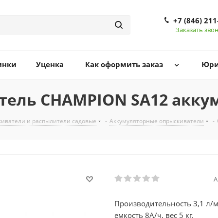
+7 (846) 211
Заказать зво
инки
Уценка
Как оформить заказ
Юри
тель CHAMPION SA12 акку
иватели и распылители садовые
-
Аккумуляторные опрыскиватели
-
А
Производительность 3,1 л/ми
емкость 8А/ч, вес 5 кг.