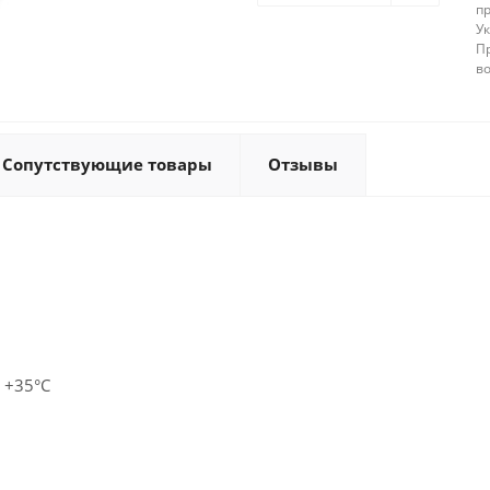
п
У
П
в
Сопутствующие товары
Отзывы
 +35°С