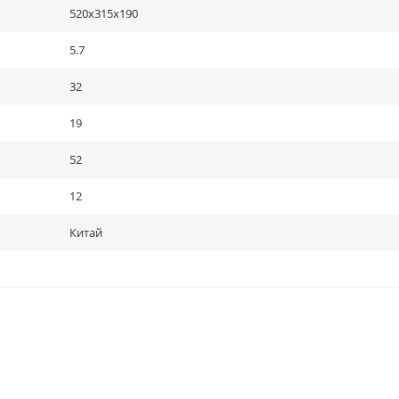
520х315х190
5.7
32
19
52
12
Китай