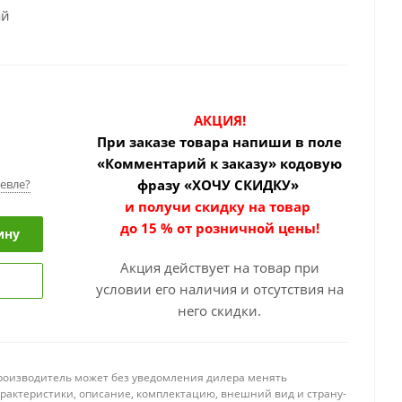
ай
АКЦИЯ!
При заказе товара
напиши в поле
«Комментарий к заказу» кодовую
евле?
фразу «ХОЧУ СКИДКУ»
и получи скидку на товар
до 15 % от розничной цены!
ину
Акция действует на товар при
условии его наличия и отсутствия на
него скидки.
роизводитель может без уведомления дилера менять
арактеристики, описание, комплектацию, внешний вид и страну-