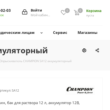
-02-03
Войти
Корзина
0
0
0
нок
Мой кабинет
пуста
дическим лицам
Сервис
Магазины
муляторный
Опрыскиватель CHAMPION SA12 аккумуляторный
ртикул:
SA12
н, бак для раствора 12 л, аккумулятор 12В,