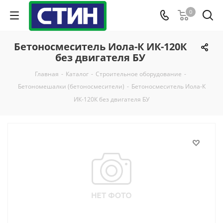
0
Бетоносмеситель Иола-К ИК-120К
без двигателя БУ
Главная
-
Каталог
-
Строительное оборудование
-
Бетономешалки (бетоносмесители)
-
Бетоносмеситель Иола-К
ИК-120К без двигателя БУ