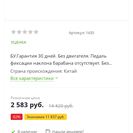
Артикул:
1435
УЦЕНКА
БУ.Гарантия 30 дней. Без двигателя. Педаль
фиксации наклона барабана отсутствует. Без
упаковки.Объем 120 л,мощ.0,55 кВт.
Страна происхождения: Китай
Все характеристики
Розничная цена
2 583
руб.
14 420
руб.
82
%
Экономия
11 837
руб.
В наличии
Нашли дешевле?