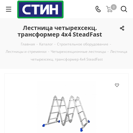
0
Лестница четырехсекц.
трансформер 4х4 SteadFast
Главная
-
Каталог
-
Строительное оборудование
-
Лестницы и стремянки
-
Четырехсекционные лестницы
-
Лестница
четырехсекц. трансформер 4х4 SteadFast