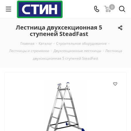
0
Лестница двухсекционная 5
ступеней SteadFast
Главная
-
Каталог
-
Строительное оборудование
-
Лестницы и стремянки
-
Двухсекционные лестницы
-
Лестница
двухсекционная 5 ступеней SteadFast