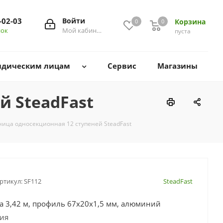
-02-03
Войти
Корзина
0
0
0
нок
Мой кабинет
пуста
дическим лицам
Сервис
Магазины
й SteadFast
ница односекционная 12 ступеней SteadFast
ртикул:
SF112
SteadFast
та 3,42 м, профиль 67х20х1,5 мм, алюминий
сия