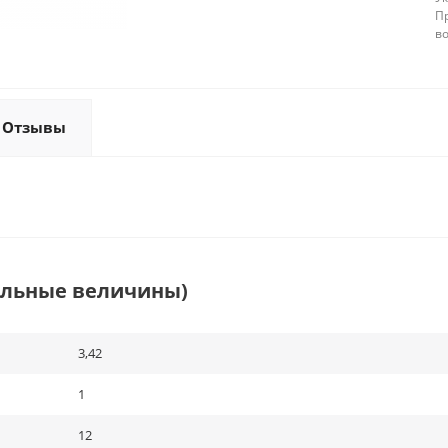
П
в
Отзывы
альные величины)
3,42
1
12