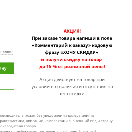
АКЦИЯ!
При заказе товара
напиши в поле
«Комментарий к заказу» кодовую
шевле?
фразу «ХОЧУ СКИДКУ»
и получи скидку на товар
до 15 % от розничной цены!
ину
Акция действует на товар при
условии его наличия и отсутствия на
него скидки.
роизводитель может без уведомления дилера менять
арактеристики, описание, комплектацию, внешний вид и страну-
роизводителя товара.
казанная информация не является публичной офертой.