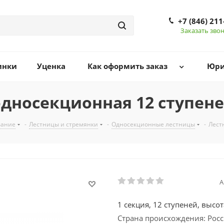
+7 (846) 211
Заказать зво
инки
Уценка
Как оформить заказ
Юри
дносекционная 12 ступене
вание
-
Лестницы и стремянки
-
Односекционные лестницы
-
Лест
А
1 секция, 12 ступеней, высо
Страна происхождения: Рос