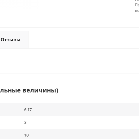
П
в
Отзывы
альные величины)
6.17
3
10