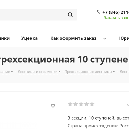
+7 (846) 211
Заказать зво
инки
Уценка
Как оформить заказ
Юри
рехсекционная 10 ступене
ование
-
Лестницы и стремянки
-
Трехсекционные лестницы
-
Лест
А
3 секции, 10 ступеней, выс
Страна происхождения: Рос