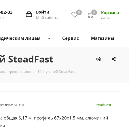
-02-03
Войти
Корзина
0
0
0
нок
Мой кабинет
пуста
дическим лицам
Сервис
Магазины
й SteadFast
ница трехсекционная 10 ступеней SteadFast
ртикул:
SF310
SteadFast
ота общая 6,17 м, профиль 67х20х1,5 мм, алюминий
сия