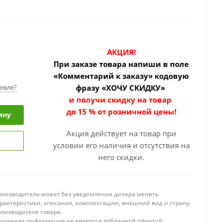
АКЦИЯ!
При заказе товара
напиши в поле
«Комментарий к заказу» кодовую
евле?
фразу «ХОЧУ СКИДКУ»
и получи скидку на товар
до 15 % от розничной цены!
ину
Акция действует на товар при
условии его наличия и отсутствия на
него скидки.
роизводитель может без уведомления дилера менять
арактеристики, описание, комплектацию, внешний вид и страну-
роизводителя товара.
казанная информация не является публичной офертой.