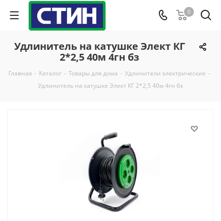
0
Удлинитель на катушке Элект КГ
2*2,5 40м 4гн бз
Главная
-
Каталог
-
Товары для дома
-
Удлинители электрические
-
Удлинитель на катушке Элект КГ 2*2,5 40м 4гн бз