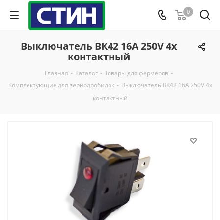
0
Выключатель ВК42 16А 250V 4x
контактный
Главная
-
Каталог
-
Товары для фермеров
-
Комплектующие для зернодробилок
-
Выключатель ВК42 16А 250V 4x
контактный