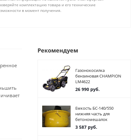
роверяйте комплектацию товара и его технические
озможности в момент получения.
Рекомендуем
иренное
Газонокосилка
бензиновая CHAMPION
LM4622
еньшить
26 990
руб.
личивает
Емкость БС-140/550
нижняя часть для
бетономешалок
3 587
руб.