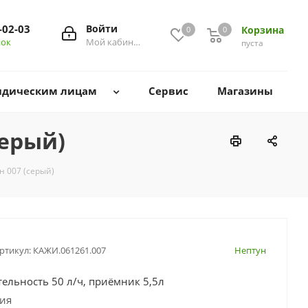
-02-03
Войти
Корзина
0
0
0
нок
Мой кабинет
пуста
дическим лицам
Сервис
Магазины
серый)
н 007 (серый)
ртикул:
КАЖИ.061261.007
Нептун
ельность 50 л/ч, приёмник 5,5л
сия