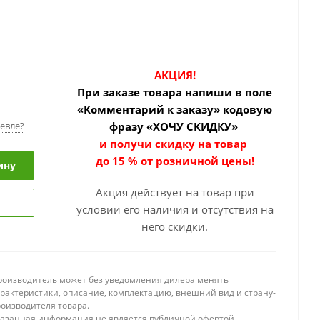
АКЦИЯ!
При заказе товара
напиши в поле
«Комментарий к заказу» кодовую
евле?
фразу «ХОЧУ СКИДКУ»
и получи скидку на товар
до 15 % от розничной цены!
ину
Акция действует на товар при
условии его наличия и отсутствия на
него скидки.
роизводитель может без уведомления дилера менять
арактеристики, описание, комплектацию, внешний вид и страну-
роизводителя товара.
казанная информация не является публичной офертой.