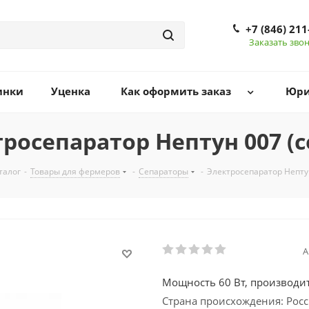
+7 (846) 211
Заказать зво
инки
Уценка
Как оформить заказ
Юри
росепаратор Нептун 007 (
талог
-
Товары для фермеров
-
Сепараторы
-
Электросепаратор Непту
А
Мощность 60 Вт, производит
Страна происхождения: Рос