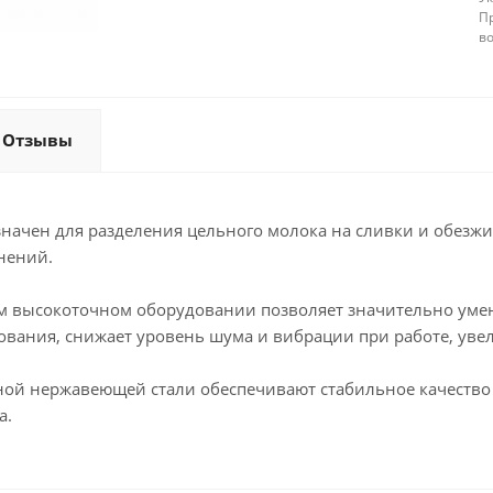
П
в
Отзывы
начен для разделения цельного молока на сливки и обезж
знений.
ом высокоточном оборудовании позволяет значительно ум
рования, снижает уровень шума и вибрации при работе, уве
ной нержавеющей стали обеспечивают стабильное качество
а.