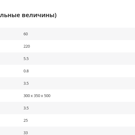
альные величины)
60
220
5.5
0.8
3.5
300 х 350 х 500
3.5
25
33