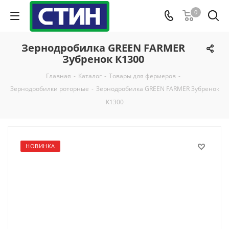
0
Зернодробилка GREEN FARMER
Зубренок К1300
Главная
-
Каталог
-
Товары для фермеров
-
Зернодробилки роторные
-
Зернодробилка GREEN FARMER Зубренок
К1300
НОВИНКА