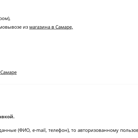
ром),
амовывозе из
магазина в Самаре,
 Самаре
авкой.
данные (ФИО, e-mail, телефон), то авторизованному пользо