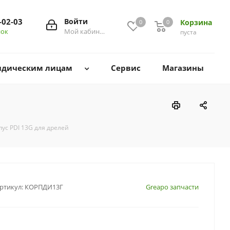
-02-03
Войти
Корзина
0
0
0
нок
Мой кабинет
пуста
дическим лицам
Сервис
Магазины
пус РDI 13G для дрелей
ртикул:
КОРПДИ13Г
Greapo запчасти