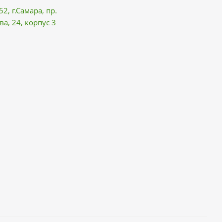
52, г.Самара,
пр.
ва
, 24, корпус 3