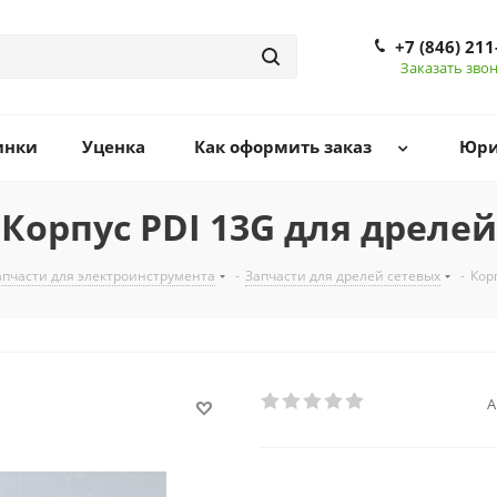
+7 (846) 211
Заказать зво
инки
Уценка
Как оформить заказ
Юри
Корпус РDI 13G для дрелей
апчасти для электроинструмента
-
Запчасти для дрелей сетевых
-
Кор
А