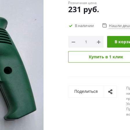
Розничная цена
231
руб.
В наличии
Нашли деш
В корз
Купить в 1 клик
П
Поделиться
х
п
У
П
в