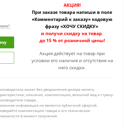
АКЦИЯ!
При заказе товара
напиши в поле
«Комментарий к заказу» кодовую
евле?
фразу «ХОЧУ СКИДКУ»
и получи скидку на товар
до 15 % от розничной цены!
ину
Акция действует на товар при
условии его наличия и отсутствия на
него скидки.
роизводитель может без уведомления дилера менять
арактеристики, описание, комплектацию, внешний вид и страну-
роизводителя товара.
казанная информация не является публичной офертой.
роверяйте комплектацию товара и его технические
озможности в момент получения.