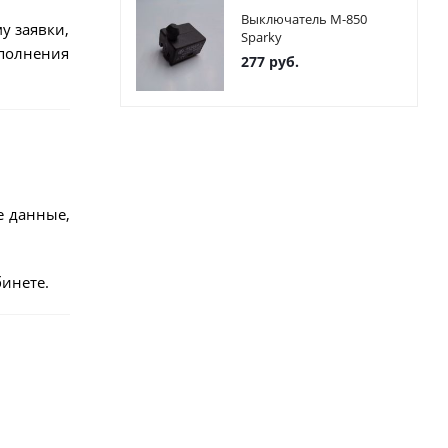
Выключатель М-850
у заявки,
Sparky
ыполнения
277
руб.
е данные,
инете.