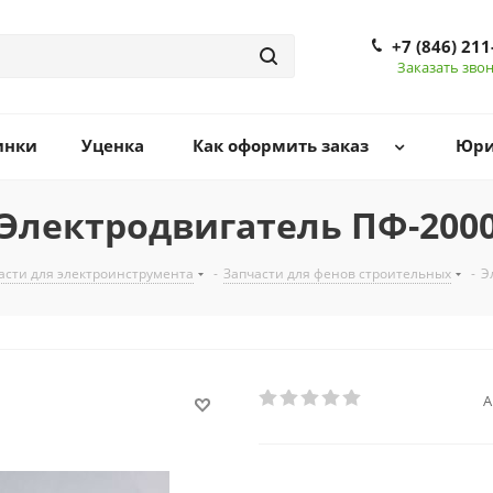
+7 (846) 211
Заказать зво
инки
Уценка
Как оформить заказ
Юри
Электродвигатель ПФ-200
асти для электроинструмента
-
Запчасти для фенов строительных
-
Э
А