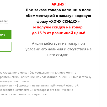
АКЦИЯ!
При заказе товара
напиши в поле
«Комментарий к заказу» кодовую
евле?
фразу «ХОЧУ СКИДКУ»
и получи скидку на товар
до 15 % от розничной цены!
ину
Акция действует на товар при
условии его наличия и отсутствия на
него скидки.
роизводитель может без уведомления дилера менять
арактеристики, описание, комплектацию, внешний вид и страну-
роизводителя товара.
казанная информация не является публичной офертой.
роверяйте комплектацию товара и его технические
озможности в момент получения.