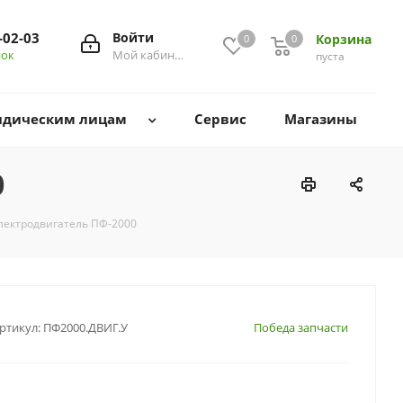
-02-03
Войти
Корзина
0
0
0
нок
Мой кабинет
пуста
дическим лицам
Сервис
Магазины
0
лектродвигатель ПФ-2000
ртикул:
ПФ2000.ДВИГ.У
Победа запчасти