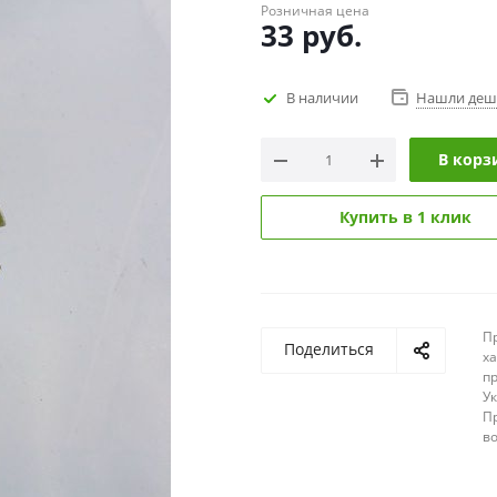
Розничная цена
33
руб.
В наличии
Нашли деш
В корз
Купить в 1 клик
П
Поделиться
х
п
У
П
в