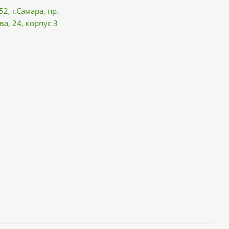
52, г.Самара,
пр.
ва
, 24, корпус 3