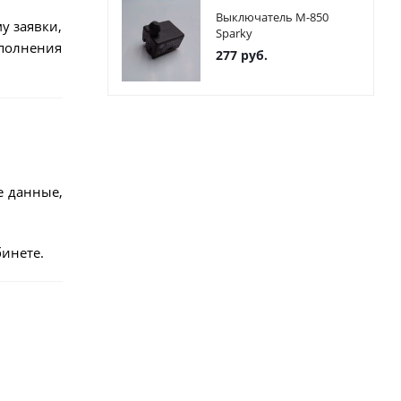
Выключатель М-850
у заявки,
Sparky
ыполнения
277
руб.
е данные,
инете.