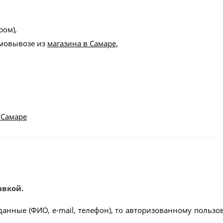
ром),
амовывозе из
магазина в Самаре,
 Самаре
авкой.
данные (ФИО, e-mail, телефон), то авторизованному пользо