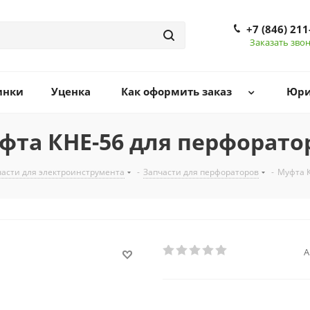
+7 (846) 211
Заказать зво
инки
Уценка
Как оформить заказ
Юри
фта КНЕ-56 для перфорато
части для электроинструмента
-
Запчасти для перфораторов
-
Муфта 
А