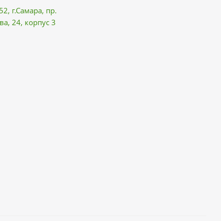
52, г.Самара,
пр.
ва
, 24, корпус 3