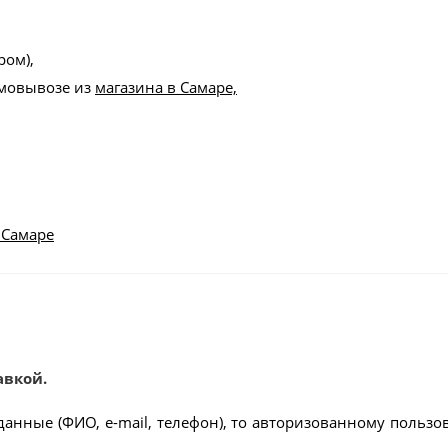
ром),
амовывозе из
магазина в Самаре,
 Самаре
авкой.
данные (ФИО, e-mail, телефон), то авторизованному пользо