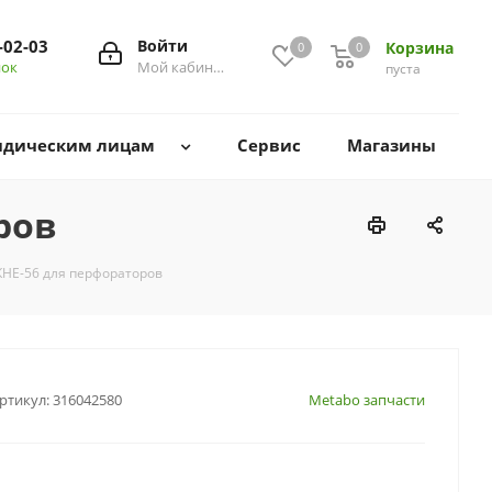
-02-03
Войти
Корзина
0
0
0
нок
Мой кабинет
пуста
дическим лицам
Сервис
Магазины
ров
КНЕ-56 для перфораторов
ртикул:
316042580
Metabo запчасти