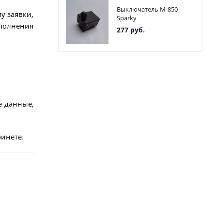
Выключатель М-850
у заявки,
Sparky
ыполнения
277
руб.
е данные,
инете.