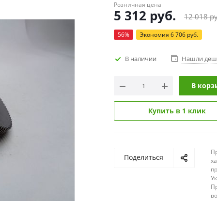
Розничная цена
5 312
руб.
12 018
ру
56
%
Экономия
6 706
руб.
В наличии
Нашли деш
В корз
Купить в 1 клик
П
Поделиться
х
п
У
П
в