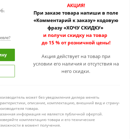
АКЦИЯ!
б.
При заказе товара
напиши в поле
«Комментарий к заказу» кодовую
фразу «ХОЧУ СКИДКУ»
и получи скидку на товар
евле?
до 15 % от розничной цены!
ину
Акция действует на товар при
условии его наличия и отсутствия на
него скидки.
роизводитель может без уведомления дилера менять
арактеристики, описание, комплектацию, внешний вид и страну-
роизводителя товара.
казанная информация не является публичной офертой.
роверяйте комплектацию товара и его технические
озможности в момент получения.