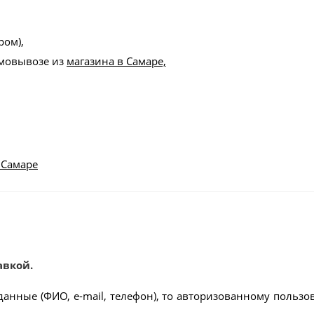
ром),
амовывозе из
магазина в Самаре,
 Самаре
авкой.
данные (ФИО, e-mail, телефон), то авторизованному пользо