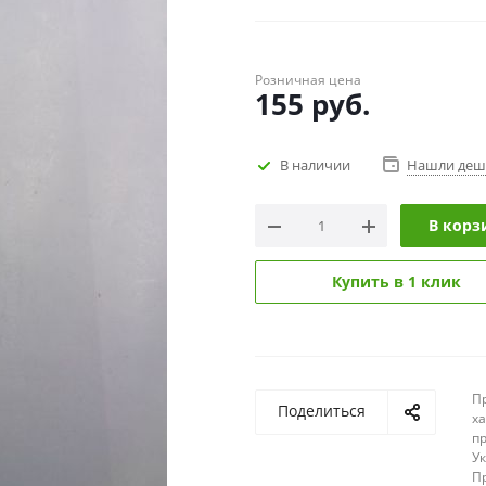
Розничная цена
155
руб.
В наличии
Нашли деш
В корз
Купить в 1 клик
П
Поделиться
х
п
У
П