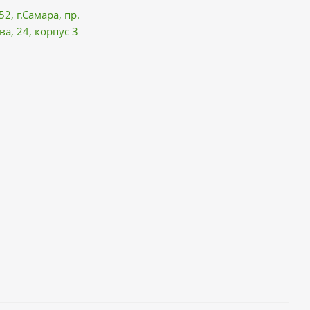
52, г.Самара,
пр.
ва
, 24, корпус 3