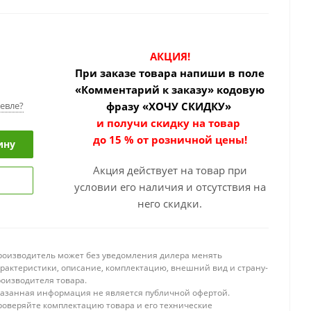
АКЦИЯ!
При заказе товара
напиши в поле
«Комментарий к заказу» кодовую
евле?
фразу «ХОЧУ СКИДКУ»
и получи скидку на товар
до 15 % от розничной цены!
ину
Акция действует на товар при
условии его наличия и отсутствия на
него скидки.
роизводитель может без уведомления дилера менять
арактеристики, описание, комплектацию, внешний вид и страну-
роизводителя товара.
казанная информация не является публичной офертой.
роверяйте комплектацию товара и его технические