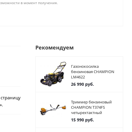
озможности в момент получения.
Рекомендуем
Газонокосилка
бензиновая CHAMPION
LM4622
26 990
руб.
 страницу
Триммер бензиновый
».
CHAMPION T374FS
четырехтактный
15 990
руб.