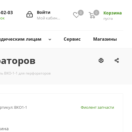
-02-03
Войти
Корзина
0
0
0
нок
Мой кабинет
пуста
дическим лицам
Сервис
Магазины
раторов
ь ВКО-1-1 для перфораторов
ртикул:
ВКО1-1
Фиолент запчасти
аина