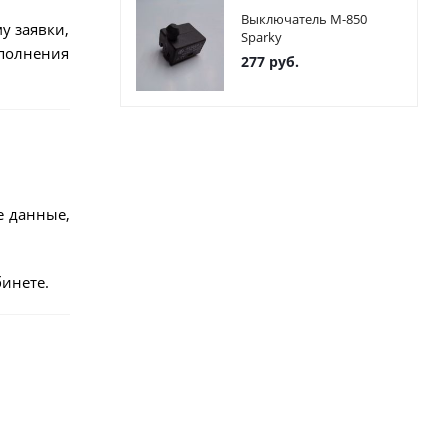
Выключатель М-850
у заявки,
Sparky
ыполнения
277
руб.
е данные,
инете.