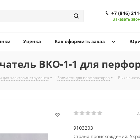
+7 (846) 211
Заказать зво
инки
Уценка
Как оформить заказ
Юри
атель ВКО-1-1 для перфо
и для электроинструмента
-
Запчасти для перфораторов
-
Выключател
А
9103203
Страна происхождения: Укр