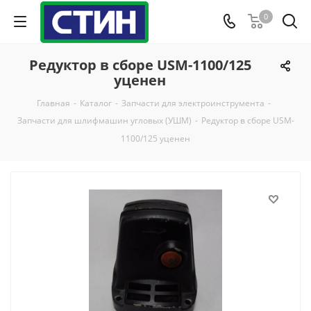
0
Редуктор в сборе USM-1100/125
уценен
Главная
-
Каталог
-
Запчасти для электроинструмента
-
Запчасти для шлифмашин угловых (УШМ)
-
Редуктор в сборе USM-
1100/125 уценен