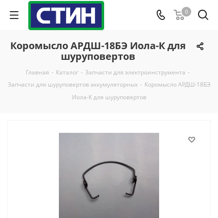
0
Коромысло АРДШ-18БЭ Иола-К для
шуруповертов
Главная
-
Каталог
-
Запчасти для электроинструмента
-
Запчасти для шуруповертов аккумуляторных
-
Коромысло АРДШ-18БЭ
Иола-К для шуруповертов