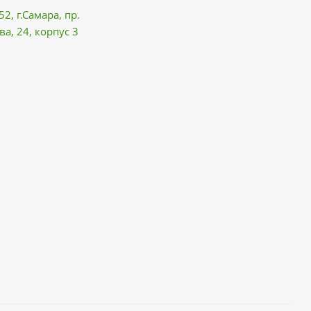
52, г.Самара,
пр.
ва
, 24, корпус 3