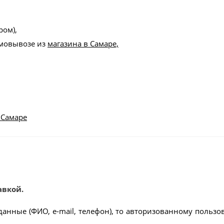
ром),
амовывозе из
магазина в Самаре,
 Самаре
авкой.
данные (ФИО, e-mail, телефон), то авторизованному пользо