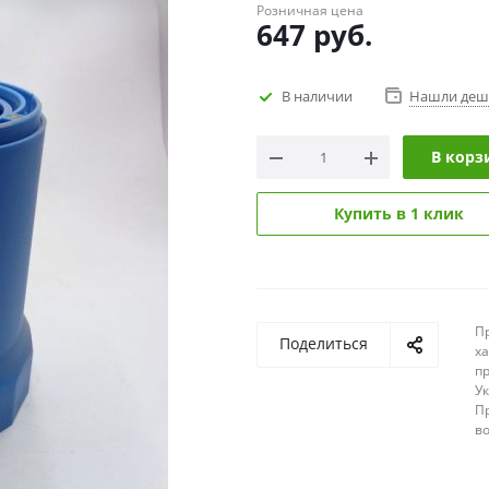
Розничная цена
647
руб.
В наличии
Нашли деш
В корз
Купить в 1 клик
П
Поделиться
х
п
У
П
в