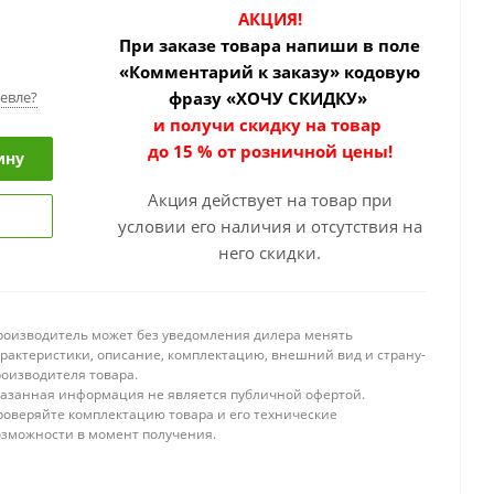
АКЦИЯ!
При заказе товара
напиши в поле
«Комментарий к заказу» кодовую
евле?
фразу «ХОЧУ СКИДКУ»
и получи скидку на товар
до 15 % от розничной цены!
ину
Акция действует на товар при
условии его наличия и отсутствия на
него скидки.
роизводитель может без уведомления дилера менять
арактеристики, описание, комплектацию, внешний вид и страну-
роизводителя товара.
казанная информация не является публичной офертой.
роверяйте комплектацию товара и его технические
озможности в момент получения.