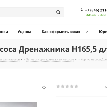
+7 (846) 211
Заказать зво
инки
Уценка
Как оформить заказ
Юри
соса Дренажника Н165,5 д
и для насосов
-
Запчасти для дренажных насосов
-
Корпус насоса Др
А