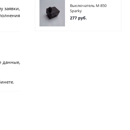
Выключатель М-850
у заявки,
Sparky
ыполнения
277
руб.
е данные,
инете.