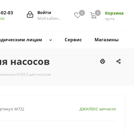
-02-03
Войти
Корзина
0
0
0
нок
Мой кабинет
пуста
дическим лицам
Сервис
Магазины
ля насосов
енажника Н165,5 для насосов
ртикул:
М722
ДЖИЛЕКС запчасти