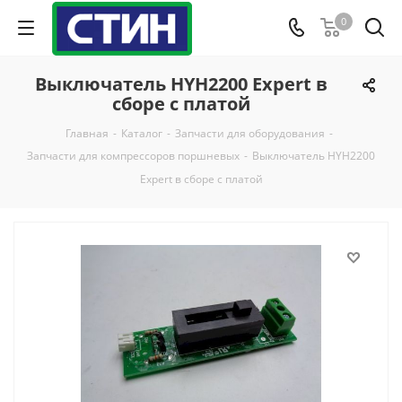
0
Выключатель HYH2200 Expert в
сборе с платой
Главная
-
Каталог
-
Запчасти для оборудования
-
Запчасти для компрессоров поршневых
-
Выключатель HYH2200
Expert в сборе с платой