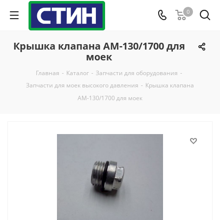
0
Крышка клапана АМ-130/1700 для
моек
Главная
-
Каталог
-
Запчасти для оборудования
-
Запчасти для моек высокого давления
-
Крышка клапана
АМ-130/1700 для моек