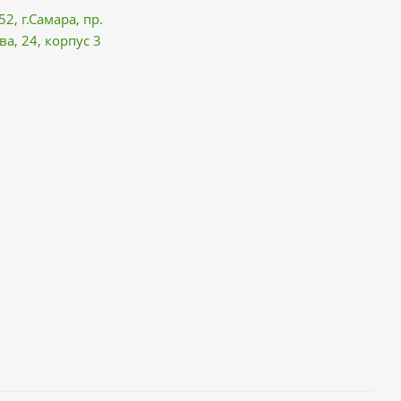
52, г.Самара,
пр.
ва
, 24, корпус 3