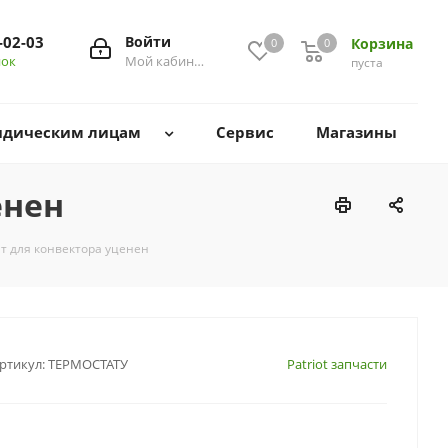
-02-03
Войти
Корзина
0
0
0
нок
Мой кабинет
пуста
дическим лицам
Сервис
Магазины
енен
т для конвектора уценен
ртикул:
ТЕРМОСТАТУ
Patriot запчасти