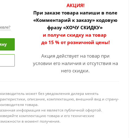
АКЦИЯ!
При заказе товара
напиши в поле
«Комментарий к заказу» кодовую
евле?
фразу «ХОЧУ СКИДКУ»
и получи скидку на товар
до 15 % от розничной цены!
ину
Акция действует на товар при
условии его наличия и отсутствия на
него скидки.
роизводитель может без уведомления дилера менять
арактеристики, описание, комплектацию, внешний вид и страну-
роизводителя товара.
казанная информация не является публичной офертой.
роверяйте комплектацию товара и его технические
озможности в момент получения.