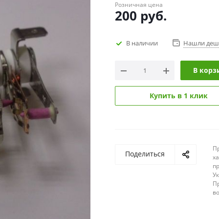
Розничная цена
200
руб.
В наличии
Нашли деш
В корз
Купить в 1 клик
П
Поделиться
х
п
У
П
в