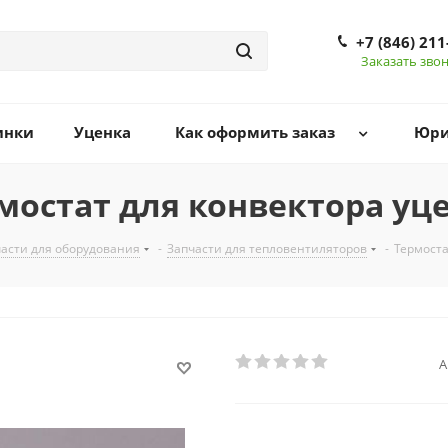
+7 (846) 211
Заказать зво
инки
Уценка
Как оформить заказ
Юри
мостат для конвектора уц
асти для оборудования
-
Запчасти для тепловентиляторов
-
Термоста
А