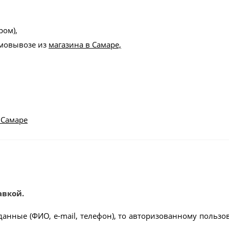
ром),
амовывозе из
магазина в Самаре,
 Самаре
авкой.
данные (ФИО, e-mail, телефон), то авторизованному пользо