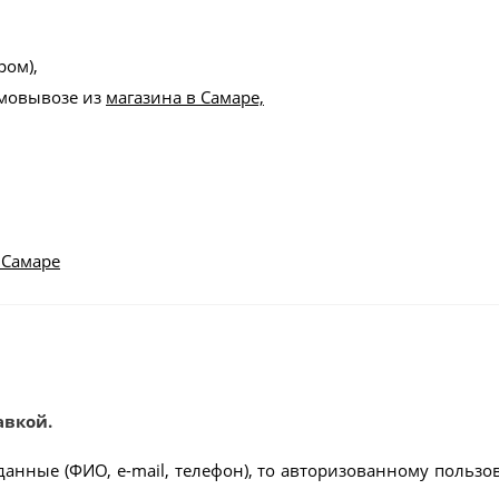
ром),
амовывозе из
магазина в Самаре,
 Самаре
авкой.
данные (ФИО, e-mail, телефон), то авторизованному пользо