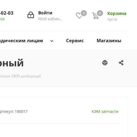
-02-03
Войти
Корзина
0
0
0
нок
Мой кабинет
пуста
дическим лицам
Сервис
Магазины
орный
ления 3800 разборный
ртикул:
180017
КЭМ запчасти