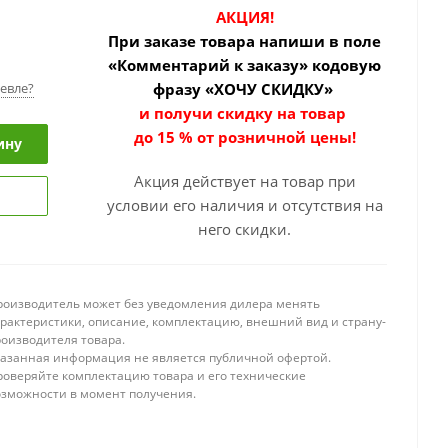
АКЦИЯ!
При заказе товара
напиши в поле
«Комментарий к заказу» кодовую
евле?
фразу «ХОЧУ СКИДКУ»
и получи скидку на товар
до 15 % от розничной цены!
ину
Акция действует на товар при
условии его наличия и отсутствия на
него скидки.
роизводитель может без уведомления дилера менять
арактеристики, описание, комплектацию, внешний вид и страну-
роизводителя товара.
казанная информация не является публичной офертой.
роверяйте комплектацию товара и его технические
озможности в момент получения.