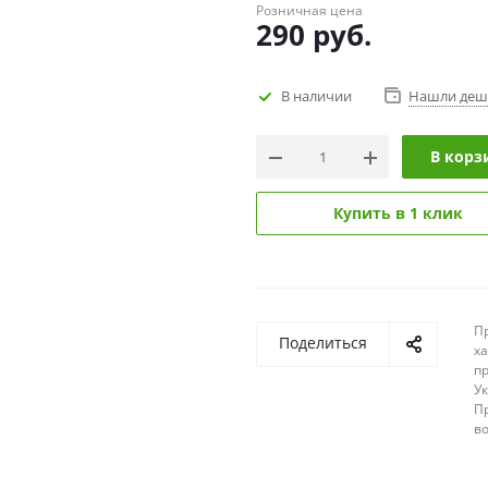
Розничная цена
290
руб.
В наличии
Нашли деш
В корз
Купить в 1 клик
П
Поделиться
х
п
У
П
в