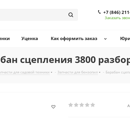
+7 (846) 211
Заказать зво
инки
Уценка
Как оформить заказ
Юри
бан сцепления 3800 разб
апчасти для садовой техники
-
Запчасти для бензопил
-
Барабан сцеп
А