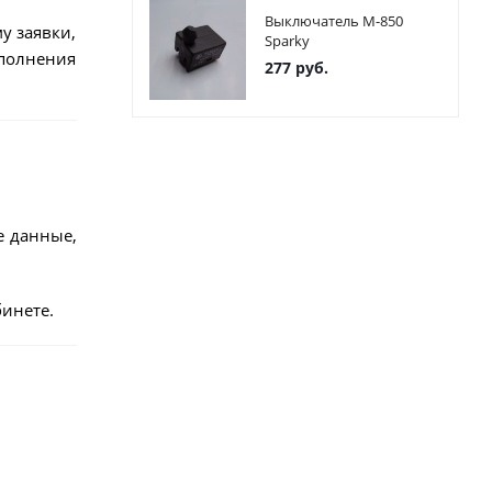
Выключатель М-850
у заявки,
Sparky
ыполнения
277
руб.
е данные,
инете.