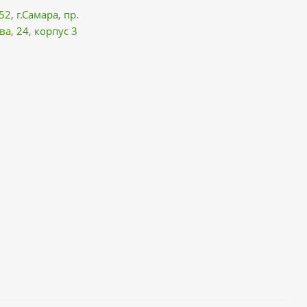
52, г.Самара,
пр.
ва
, 24, корпус 3