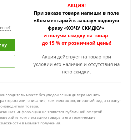
АКЦИЯ!
При заказе товара
напиши в поле
«Комментарий к заказу» кодовую
евле?
фразу «ХОЧУ СКИДКУ»
и получи скидку на товар
до 15 % от розничной цены!
ину
Акция действует на товар при
условии его наличия и отсутствия на
него скидки.
роизводитель может без уведомления дилера менять
арактеристики, описание, комплектацию, внешний вид и страну-
роизводителя товара.
казанная информация не является публичной офертой.
роверяйте комплектацию товара и его технические
озможности в момент получения.