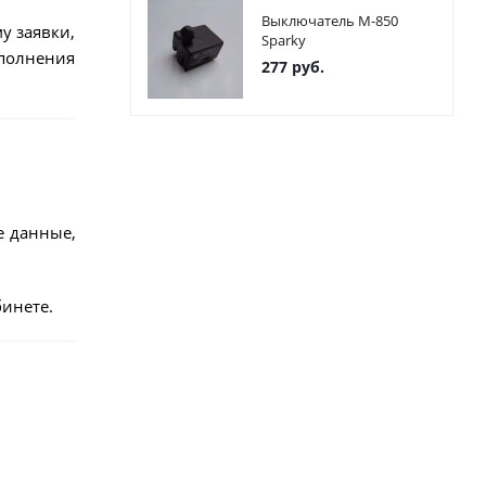
Выключатель М-850
у заявки,
Sparky
ыполнения
277
руб.
е данные,
инете.