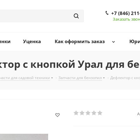
+7 (846) 211
Заказать зво
инки
Уценка
Как оформить заказ
Юри
тор с кнопкой Урал для б
части для садовой техники
-
Запчасти для бензопил
-
Дефлектор с кн
А