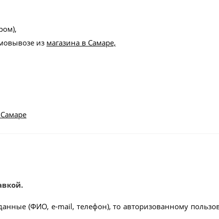
ром),
амовывозе из
магазина в Самаре,
 Самаре
авкой.
данные (ФИО, e-mail, телефон), то авторизованному пользо