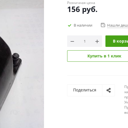
Розничная цена
156
руб.
В наличии
Нашли деш
В корз
Купить в 1 клик
П
Поделиться
х
п
У
П
в