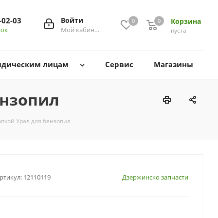
-02-03
Войти
Корзина
0
0
0
нок
Мой кабинет
пуста
дическим лицам
Сервис
Магазины
ензопил
опкой Урал для бензопил
ртикул:
12110119
Дзержинско запчасти