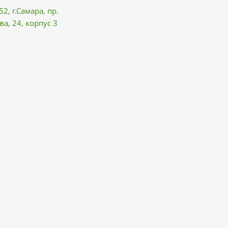
52, г.Самара,
пр.
ва
, 24, корпус 3