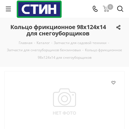
0
Кольцо фрикционное 98х124х14
для снегоуборщиков
Главная
-
Каталог
-
Запчасти для садовой техники
-
Запчасти для снегоуборщиков бензиновых
-
Кольцо фрикционное
98х124х14 для снегоуборщиков