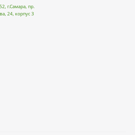
52, г.Самара,
пр.
ва
, 24, корпус 3