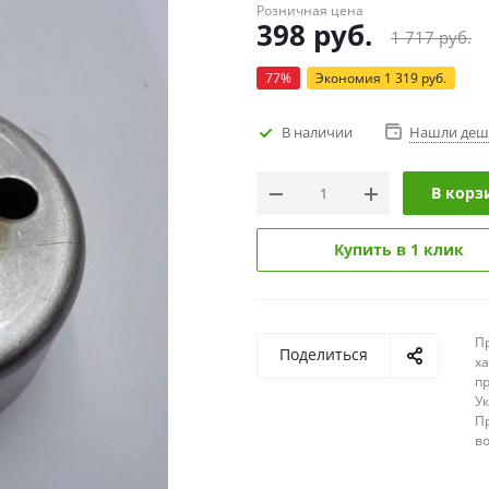
Розничная цена
398
руб.
1 717
руб.
77
%
Экономия
1 319
руб.
В наличии
Нашли деш
В корз
Купить в 1 клик
П
Поделиться
х
п
У
П
в