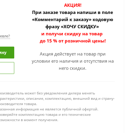
АКЦИЯ!
При заказе товара
напиши в поле
«Комментарий к заказу» кодовую
фразу «ХОЧУ СКИДКУ»
и получи скидку на товар
евле?
до 15 % от розничной цены!
ину
Акция действует на товар при
условии его наличия и отсутствия на
него скидки.
роизводитель может без уведомления дилера менять
арактеристики, описание, комплектацию, внешний вид и страну-
роизводителя товара.
казанная информация не является публичной офертой.
роверяйте комплектацию товара и его технические
озможности в момент получения.