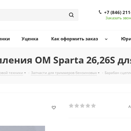
+7 (846) 211
Заказать зво
инки
Уценка
Как оформить заказ
Юри
пления ОМ Sparta 26,26S д
довой техники
-
Запчасти для триммеров бензиновых
-
Барабан сцепл
А