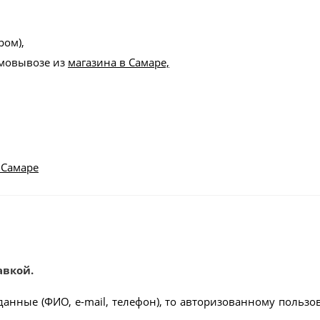
ром),
амовывозе из
магазина в Самаре,
 Самаре
авкой.
данные (ФИО, e-mail, телефон), то авторизованному пользо