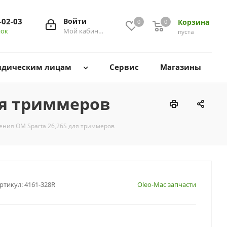
-02-03
Войти
Корзина
0
0
0
нок
Мой кабинет
пуста
дическим лицам
Сервис
Магазины
ля триммеров
ения ОМ Sparta 26,26S для триммеров
ртикул:
4161-328R
Oleo-Mac запчасти