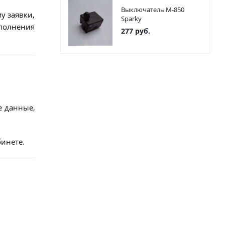
Выключатель М-850
у заявки,
Sparky
ыполнения
277
руб.
е данные,
инете.