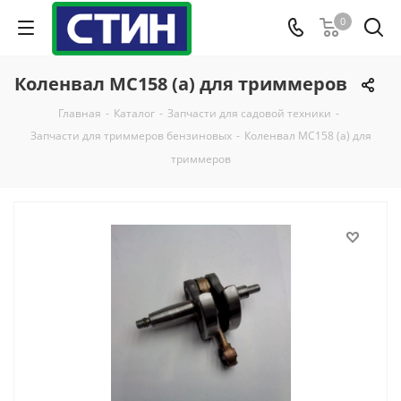
0
Коленвал МС158 (а) для триммеров
Главная
-
Каталог
-
Запчасти для садовой техники
-
Запчасти для триммеров бензиновых
-
Коленвал МС158 (а) для
триммеров