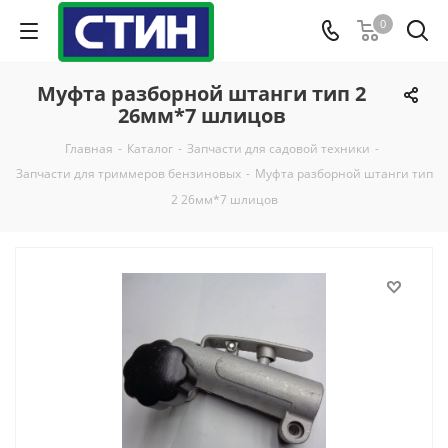
0
Муфта разборной штанги тип 2
26мм*7 шлицов
Главная
-
Каталог
-
Запчасти для садовой техники
-
Запчасти для триммеров бензиновых
-
Муфта разборной штанги тип
2 26мм*7 шлицов