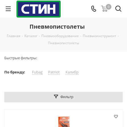
0
Пневмопистолеты
Главная
-
Каталог
-
Пневмооборудование
-
Пневмоинструмент
-
Пневмопистолеты
Быстрые фильтры:
По бренду:
Fubag
Patriot
Калибр
Фильтр