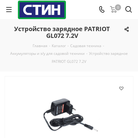
0
Устройство зарядное PATRIOT
GL072 7.2V
Главная
-
Каталог
-
Садовая техника
-
Аккумуляторы и з/у для садовой техники
-
Устройство зарядное
PATRIOT GL072 7.2V