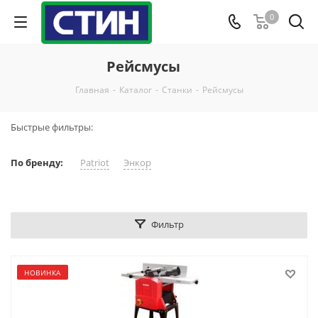
0
Рейсмусы
Главная
-
Каталог
-
Станки
-
Рейсмусы
Быстрые фильтры:
По бренду:
Patriot
Энкор
Фильтр
НОВИНКА