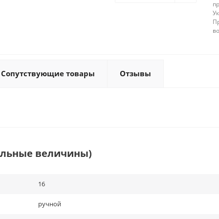
п
У
П
в
Сопутствующие товары
Отзывы
альные величины)
16
ручной