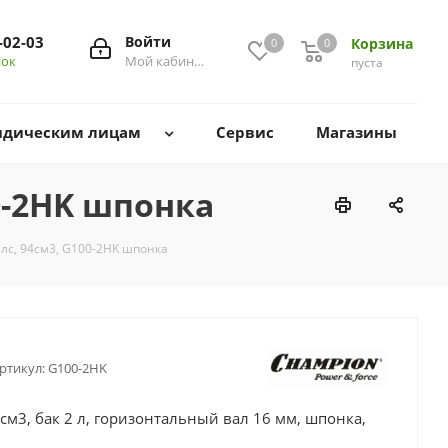
-02-03
Войти
Корзина
0
0
0
нок
Мой кабинет
пуста
дическим лицам
Сервис
Магазины
0-2HK шпонка
лс, 94см3, G100-2HK шпонка
ртикул:
G100-2HK
 см3, бак 2 л, горизонтальный вал 16 мм, шпонка,