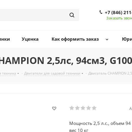
+7 (846) 211
Заказать зво
инки
Уценка
Как оформить заказ
Юри
HAMPION 2,5лс, 94см3, G10
я техника
-
Двигатели для садовой техники
-
Двигатель CHAMPION 2,5
А
Мощность 2,5 л.с., объем 94
вес 10 кг