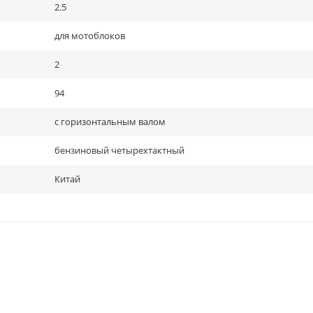
2.5
для мотоблоков
2
94
с горизонтальным валом
бензиновый четырехтактный
Китай