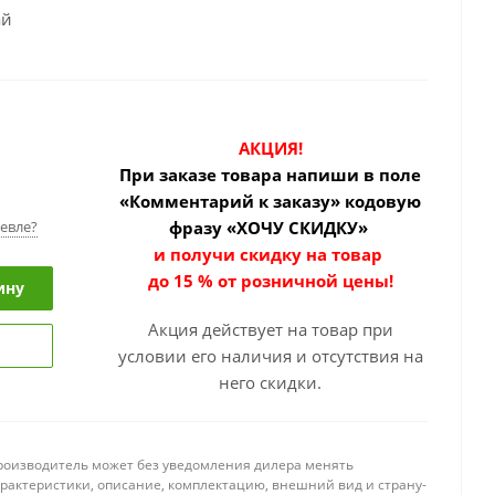
ай
АКЦИЯ!
При заказе товара
напиши в поле
«Комментарий к заказу» кодовую
евле?
фразу «ХОЧУ СКИДКУ»
и получи скидку на товар
до 15 % от розничной цены!
ину
Акция действует на товар при
условии его наличия и отсутствия на
него скидки.
роизводитель может без уведомления дилера менять
арактеристики, описание, комплектацию, внешний вид и страну-