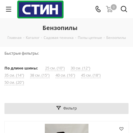
0
Бензопилы
Главная
-
Каталог
-
Садовая техника
-
Пилы цепные
-
Бензопилы
Быстрые фильтры:
По длине шины:
25 см. (10")
30 см. (12")
35 см. (14")
38 см. (15")
40 см. (16")
45 см. (18")
50 см. (20")
Фильтр