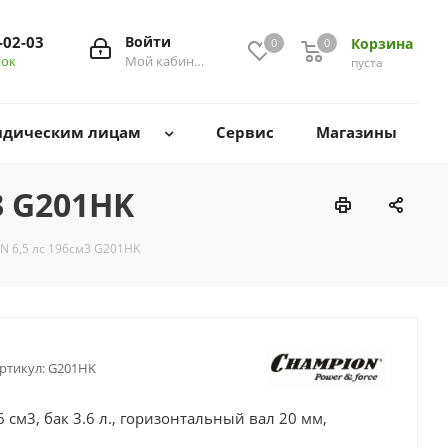
-02-03
Войти
Корзина
0
0
0
нок
Мой кабинет
пуста
дическим лицам
Сервис
Магазины
3 G201HK
 6,5 лс 196см3 G201HK
ртикул:
G201HK
 см3, бак 3.6 л., горизонтальный вал 20 мм,