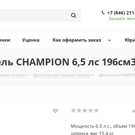
+7 (846) 211
Заказать зво
инки
Уценка
Как оформить заказ
Юри
ль CHAMPION 6,5 лс 196см
довая техника
-
Двигатели для садовой техники
-
Двигатель CHAMPION
А
Мощность 6.5 л.с., объем 196
шпонка, вес 15.4 кг