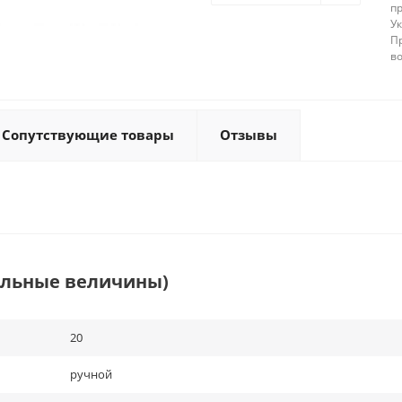
п
У
П
в
Сопутствующие товары
Отзывы
альные величины)
20
ручной