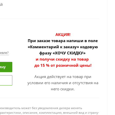
ай
АКЦИЯ!
При заказе товара
напиши в поле
«Комментарий к заказу» кодовую
евле?
фразу «ХОЧУ СКИДКУ»
и получи скидку на товар
до 15 % от розничной цены!
ину
Акция действует на товар при
условии его наличия и отсутствия на
него скидки.
роизводитель может без уведомления дилера менять
арактеристики, описание, комплектацию, внешний вид и страну-