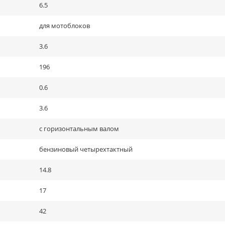
6.5
для мотоблоков
3.6
196
0.6
3.6
с горизонтальным валом
бензиновый четырехтактный
14.8
17
42