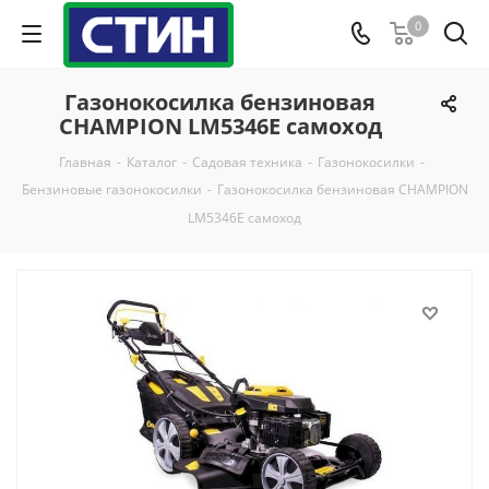
0
Газонокосилка бензиновая
CHAMPION LM5346E самоход
Главная
-
Каталог
-
Садовая техника
-
Газонокосилки
-
Бензиновые газонокосилки
-
Газонокосилка бензиновая CHAMPION
LM5346E самоход