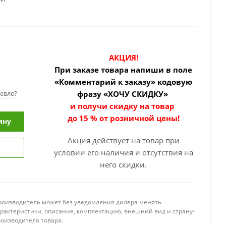
АКЦИЯ!
При заказе товара
напиши в поле
«Комментарий к заказу» кодовую
евле?
фразу «ХОЧУ СКИДКУ»
и получи скидку на товар
до 15 % от розничной цены!
ину
Акция действует на товар при
условии его наличия и отсутствия на
него скидки.
роизводитель может без уведомления дилера менять
арактеристики, описание, комплектацию, внешний вид и страну-
роизводителя товара.