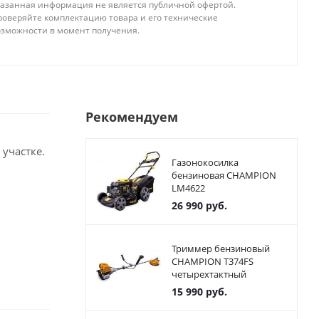
казанная информация не является публичной офертой.
роверяйте комплектацию товара и его технические
озможности в момент получения.
Рекомендуем
участке.
Газонокосилка
бензиновая CHAMPION
LM4622
26 990
руб.
Триммер бензиновый
CHAMPION T374FS
четырехтактный
15 990
руб.