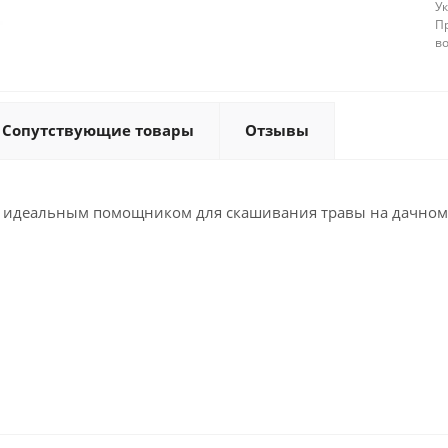
У
П
в
Сопутствующие товары
Отзывы
т идеальным помощником для скашивания травы на дачном 