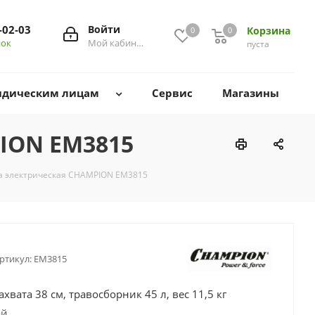
-02-03
Войти
Корзина
0
0
0
нок
Мой кабинет
пуста
дическим лицам
Сервис
Магазины
ION EM3815
а электрическая CHAMPION EM3815
ртикул:
EM3815
хвата 38 см, травосборник 45 л, вес 11,5 кг
ай