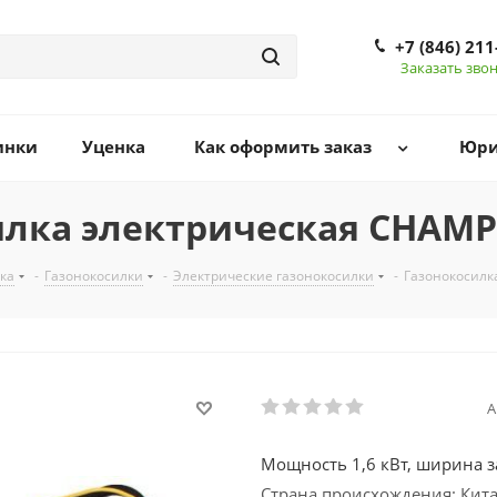
+7 (846) 211
Заказать зво
инки
Уценка
Как оформить заказ
Юри
илка электрическая CHAMP
ка
-
Газонокосилки
-
Электрические газонокосилки
-
Газонокосилк
А
Мощность 1,6 кВт, ширина за
Страна происхождения: Кит