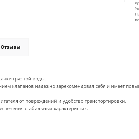
п
У
П
в
Отзывы
ачки грязной воды.
ением клапанов надежно зарекомендовал себя и имеет по
вигателя от повреждений и удобство транспортировки.
беспечения стабильных характеристик.