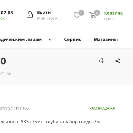
-02-03
Войти
Корзина
0
0
0
нок
Мой кабинет
пуста
дическим лицам
Сервис
Магазины
00
YT 100
ртикул:
HYT 100
РАСПРОДАЖА
ельность 833 л/мин, глубина забора воды 7м,