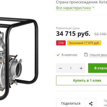
Страна происхождения: Кит
Все характеристики
Розничная цена
34 715
руб.
52 190
33
%
Экономия
17 475
руб.
В наличии
Нашли деш
В корз
Купить в 1 клик
П
Поделиться
х