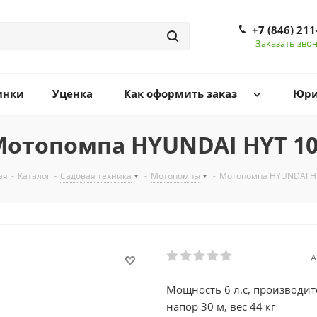
+7 (846) 211
Заказать зво
инки
Уценка
Как оформить заказ
Юри
отопомпа HYUNDAI HYT 1
ая
-
Каталог
-
Садовая техника
-
Мотопомпы
-
Мотопомпа HYUNDAI H
А
Мощность 6 л.с, производит
напор 30 м, вес 44 кг