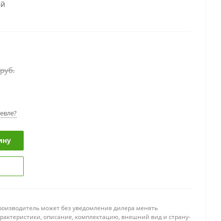
ай
руб.
евле?
ину
роизводитель может без уведомления дилера менять
арактеристики, описание, комплектацию, внешний вид и страну-