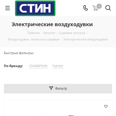
0
Электрические воздуходувки
Главная
-
Каталог
-
Садовая техника
-
Воздуходувки, пылесосы садовые
-
Электрические воздуходувки
Быстрые фильтры:
По бренду:
CHAMPION
Patriot
Фильтр