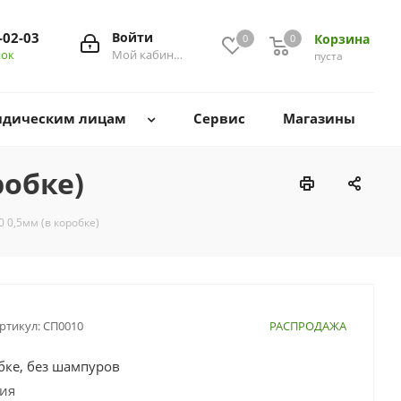
-02-03
Войти
Корзина
0
0
0
нок
Мой кабинет
пуста
дическим лицам
Сервис
Магазины
робке)
 0,5мм (в коробке)
ртикул:
СП0010
РАСПРОДАЖА
бке, без шампуров
сия