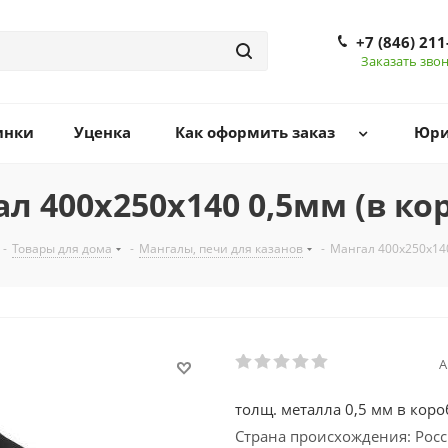
+7 (846) 211
Заказать зво
инки
Уценка
Как оформить заказ
Юри
л 400х250х140 0,5мм (в ко
-
Товары для дома
-
Мангалы, печи для казанов
-
Мангал 400х250х140
А
толщ. металла 0,5 мм в коро
Страна происхождения: Рос