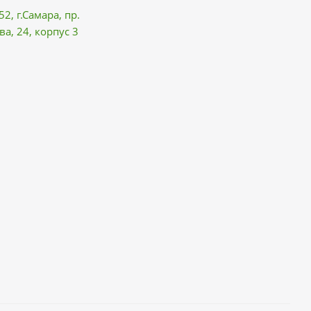
52, г.Самара,
пр.
ва
, 24, корпус 3