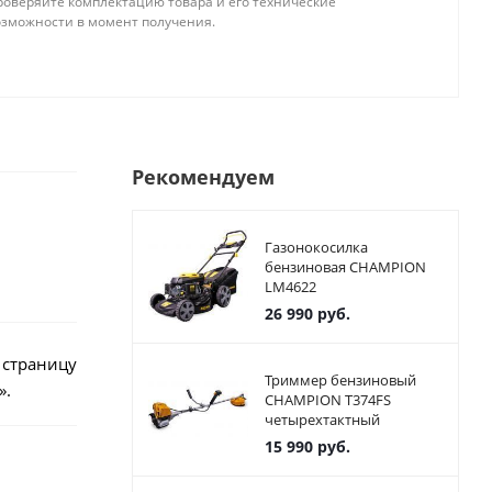
роверяйте комплектацию товара и его технические
озможности в момент получения.
Рекомендуем
Газонокосилка
бензиновая CHAMPION
LM4622
26 990
руб.
 страницу
Триммер бензиновый
».
CHAMPION T374FS
четырехтактный
15 990
руб.