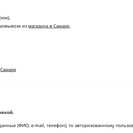
ром),
амовывозе из
магазина в Самаре,
 Самаре
авкой.
данные (ФИО, e-mail, телефон), то авторизованному пользо