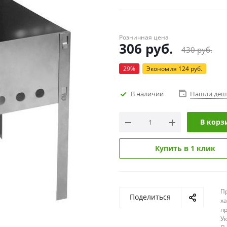
Розничная цена
306
руб.
430
руб.
29
%
Экономия
124
руб.
В наличии
Нашли деш
В корз
Купить в 1 клик
П
Поделиться
х
п
У